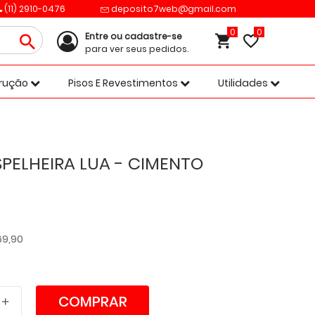
(11) 2910-0476
deposito7web@gmail.com
0
Entre ou cadastre-se
para ver seus pedidos.
trução
Pisos E Revestimentos
Utilidades
PELHEIRA LUA - CIMENTO
69,90
COMPRAR