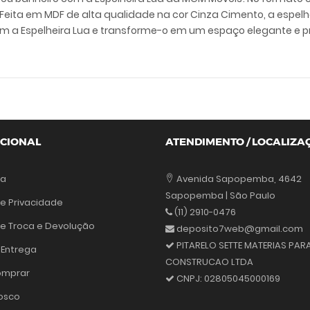
 Feita em MDF de alta qualidade na cor Cinza Cimento, a espel
om a Espelheira Lua e transforme-o em um espaço elegante e pr
UCIONAL
ATENDIMENTO / LOCALIZA
sa
Avenida Sapopemba, 4642
Sapopemba | São Paulo
de Privacidade
(11) 2910-0476
 de Troca e Devolução
deposito7web@gmail.com
PITARELO SETTE MATERIAS PAR
 Entrega
CONSTRUCAO LTDA
mprar
CNPJ:
02805045000169
osco