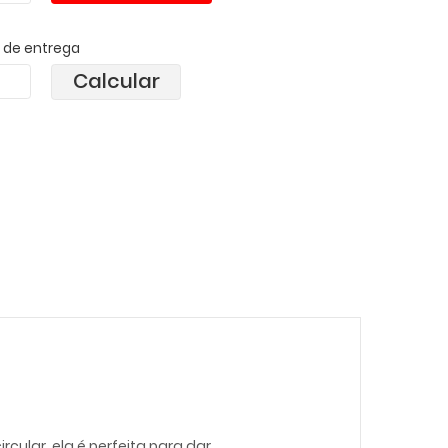
o de entrega
Calcular
ular, ela é perfeita para dar