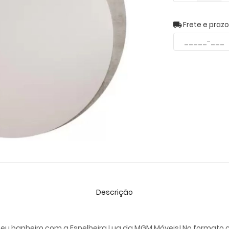
Frete e praz
Descrição
 banheiro com a Espelheira Lua da MGM Móveis! No formato circ