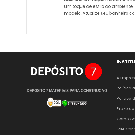
um toque de estilo ao ambiente.
modelo. Atualize seu banheiro c
INSTIT
A Empre
Política 
DEPÓSITO 7 MATERIAIS PARA CONSTRUCAO
Política
Prazo de
Como Co
Fale Con