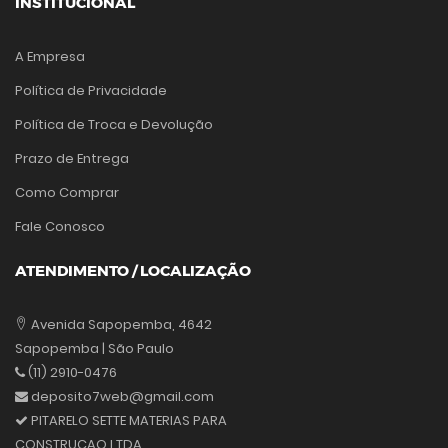
INSTITUCIONAL
A Empresa
Política de Privacidade
Política de Troca e Devolução
Prazo de Entrega
Como Comprar
Fale Conosco
ATENDIMENTO / LOCALIZAÇÃO
Avenida Sapopemba, 4642
Sapopemba | São Paulo
(11) 2910-0476
deposito7web@gmail.com
PITARELO SETTE MATERIAS PARA
CONSTRUCAO LTDA