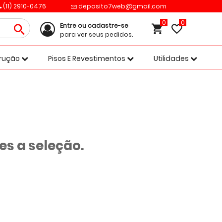
(11) 2910-0476
deposito7web@gmail.com
0
Entre ou cadastre-se
para ver seus pedidos.
trução
Pisos E Revestimentos
Utilidades
s a seleção.