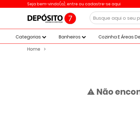
Seja bem-vindo(a),
entre ou cadastre-se aqui
Categorias
Banheiros
Cozinha E Áreas De
Home
Não encon