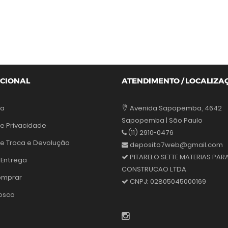
UCIONAL
ATENDIMENTO / LOCALIZA
sa
Avenida Sapopemba, 4642
Sapopemba | São Paulo
de Privacidade
(11) 2910-0476
 de Troca e Devolução
deposito7web@gmail.com
PITARELO SETTE MATERIAS PAR
 Entrega
CONSTRUCAO LTDA
mprar
CNPJ:
02805045000169
osco