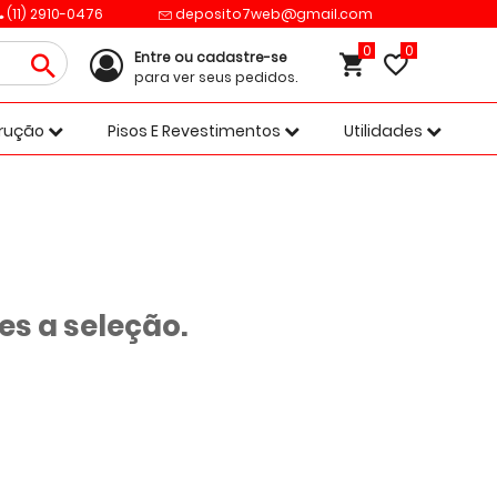
(11) 2910-0476
deposito7web@gmail.com
0
Entre ou cadastre-se
para ver seus pedidos.
trução
Pisos E Revestimentos
Utilidades
s a seleção.