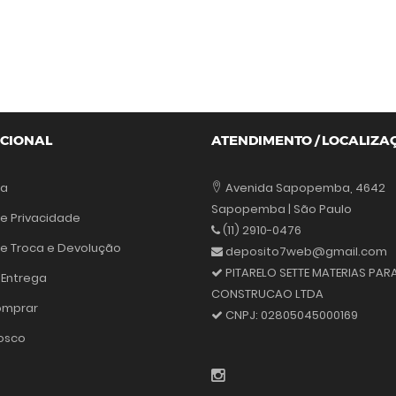
UCIONAL
ATENDIMENTO / LOCALIZA
sa
Avenida Sapopemba, 4642
Sapopemba | São Paulo
de Privacidade
(11) 2910-0476
 de Troca e Devolução
deposito7web@gmail.com
PITARELO SETTE MATERIAS PAR
 Entrega
CONSTRUCAO LTDA
mprar
CNPJ:
02805045000169
osco