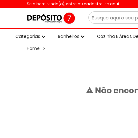
Seja bem-vindo(a),
entre ou cadastre-se aqui
Categorias
Banheiros
Cozinha E Áreas De
Home
Não encon