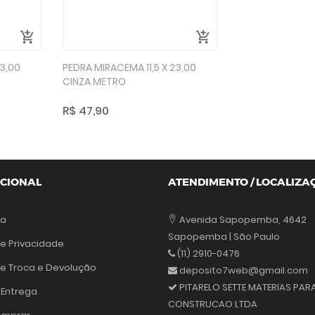
23,00
PEDRA MIRACEMA 11,5 X 23,00
CINZA METRO
R$ 47,90
UCIONAL
ATENDIMENTO / LOCALIZA
sa
Avenida Sapopemba, 4642
Sapopemba | São Paulo
de Privacidade
(11) 2910-0476
 de Troca e Devolução
deposito7web@gmail.com
PITARELO SETTE MATERIAS PAR
 Entrega
CONSTRUCAO LTDA