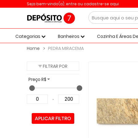
Seja bem-vindo(a),
entre ou cadastre-se aqui
Categorias
Banheiros
Cozinha E Áreas De
Home
PEDRA MIRACEMA
FILTRAR POR
Preço R$
-