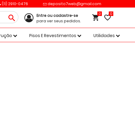
(11) 2910-0476
deposito7web@gmail.com
0
Entre ou cadastre-se
para ver seus pedidos.
trução
Pisos E Revestimentos
Utilidades