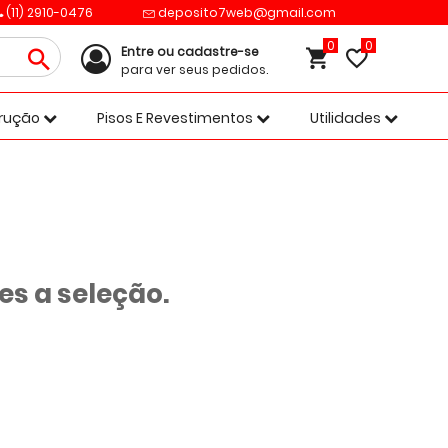
(11) 2910-0476
deposito7web@gmail.com
0
Entre ou cadastre-se
para ver seus pedidos.
trução
Pisos E Revestimentos
Utilidades
s a seleção.