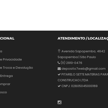
UCIONAL
ATENDIMENTO / LOCALIZA
sa
Avenida Sapopemba, 4642
Sapopemba | São Paulo
de Privacidade
(11) 2910-0476
 de Troca e Devolução
deposito7web@gmail.com
PITARELO SETTE MATERIAS PAR
 Entrega
CONSTRUCAO LTDA
mprar
CNPJ:
02805045000169
osco