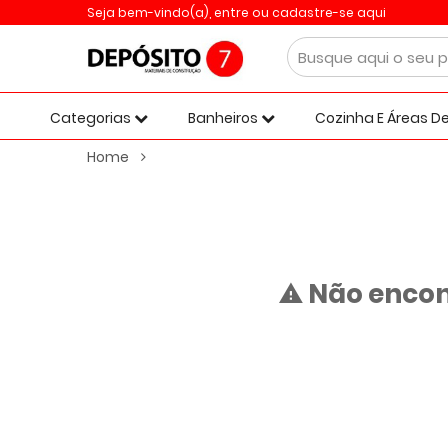
Seja bem-vindo(a),
entre ou cadastre-se aqui
Categorias
Banheiros
Cozinha E Áreas De
Home
Não encon