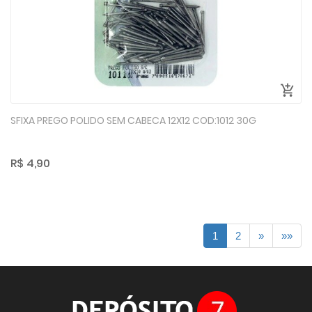
SFIXA PREGO POLIDO SEM CABECA 12X12 COD:1012 30G
R$ 4,90
1
2
»
»»