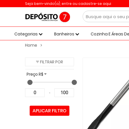
Seja bem-vindo(a),
entre ou cadastre-se aqui
Categorias
Banheiros
Cozinha E Áreas De
Home
FILTRAR POR
Preço R$
-