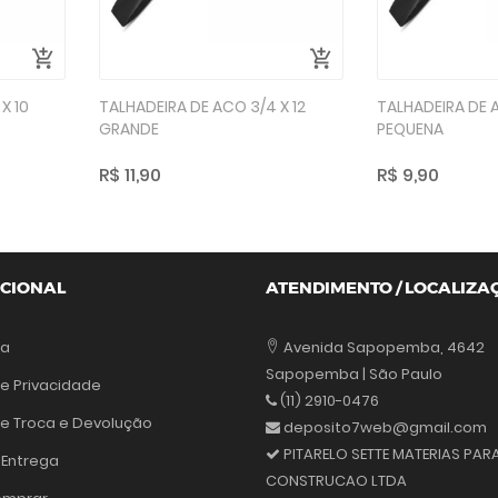
X 10
TALHADEIRA DE ACO 3/4 X 12
TALHADEIRA DE A
GRANDE
PEQUENA
R$ 11,90
R$ 9,90
UCIONAL
ATENDIMENTO / LOCALIZA
sa
Avenida Sapopemba, 4642
Sapopemba | São Paulo
de Privacidade
(11) 2910-0476
 de Troca e Devolução
deposito7web@gmail.com
PITARELO SETTE MATERIAS PAR
 Entrega
CONSTRUCAO LTDA