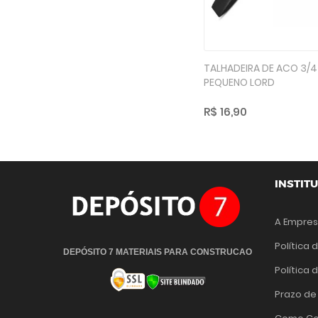
TALHADEIRA DE ACO 3/4 
PEQUENO LORD
R$ 16,90
INSTIT
A Empre
Política 
DEPÓSITO 7 MATERIAIS PARA CONSTRUCAO
Política
Prazo de