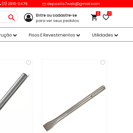
(11) 2910-0476
deposito7web@gmail.com
0
Entre ou cadastre-se
para ver seus pedidos.
trução
Pisos E Revestimentos
Utilidades