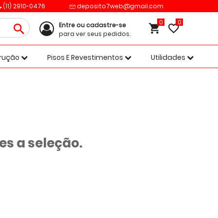
(11) 2910-0476
deposito7web@gmail.com
0
Entre ou cadastre-se
para ver seus pedidos.
trução
Pisos E Revestimentos
Utilidades
s a seleção.