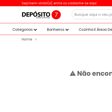
Seja bem-vindo(a),
entre ou cadastre-se aqui
Categorias
Banheiros
Cozinha E Áreas De
Home
Não encon