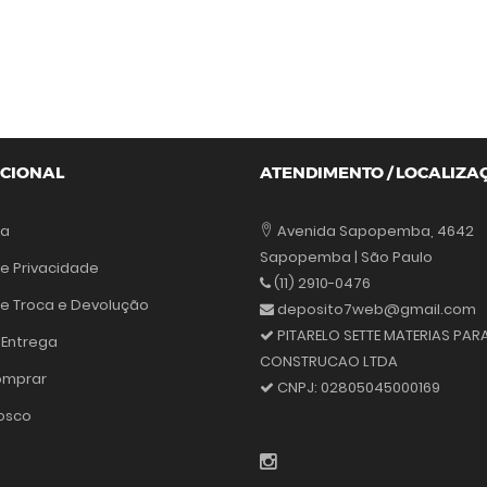
UCIONAL
ATENDIMENTO / LOCALIZA
sa
Avenida Sapopemba, 4642
Sapopemba | São Paulo
de Privacidade
(11) 2910-0476
 de Troca e Devolução
deposito7web@gmail.com
PITARELO SETTE MATERIAS PAR
 Entrega
CONSTRUCAO LTDA
mprar
CNPJ:
02805045000169
osco