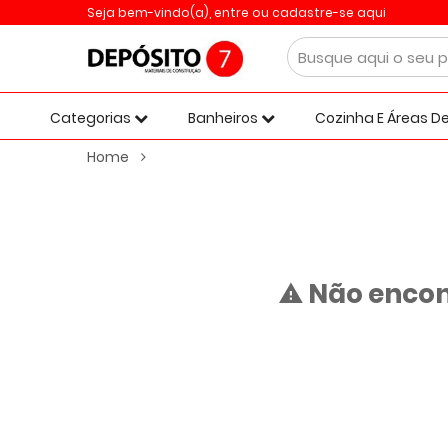
Seja bem-vindo(a),
entre ou cadastre-se aqui
Categorias
Banheiros
Cozinha E Áreas De
Home
Não encon