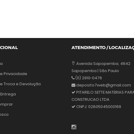
UCIONAL
ATENDIMENTO / LOCALIZA
sa
Avenida Sapopemba, 4642
Sapopemba | São Paulo
de Privacidade
(11) 2910-0476
 de Troca e Devolução
deposito7web@gmail.com
PITARELO SETTE MATERIAS PAR
 Entrega
CONSTRUCAO LTDA
mprar
CNPJ:
02805045000169
osco