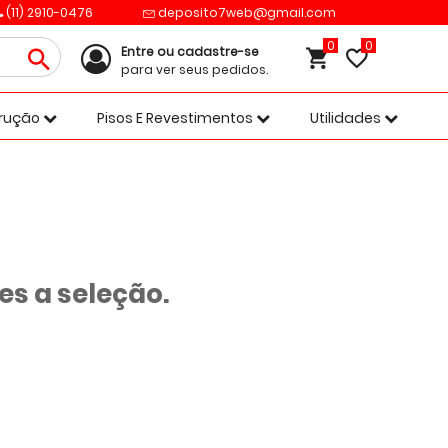
(11) 2910-0476
deposito7web@gmail.com
0
Entre ou cadastre-se
para ver seus pedidos.
trução
Pisos E Revestimentos
Utilidades
s a seleção.