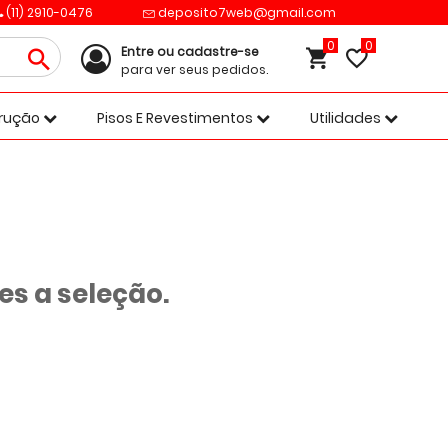
(11) 2910-0476
deposito7web@gmail.com
0
Entre ou cadastre-se
para ver seus pedidos.
trução
Pisos E Revestimentos
Utilidades
s a seleção.