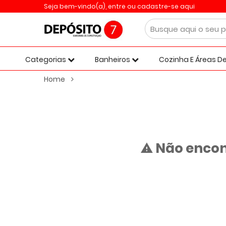
Seja bem-vindo(a),
entre ou cadastre-se aqui
Categorias
Banheiros
Cozinha E Áreas De
Home
Não encon