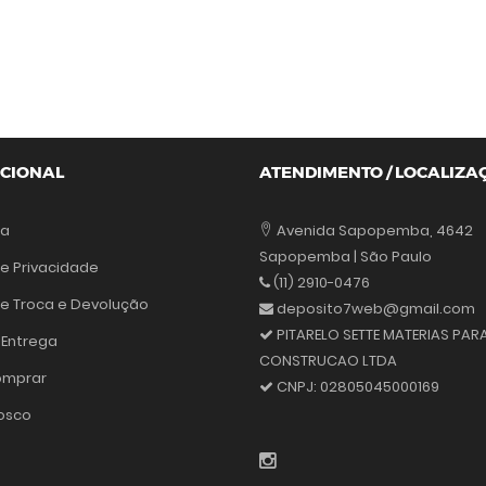
UCIONAL
ATENDIMENTO / LOCALIZA
sa
Avenida Sapopemba, 4642
Sapopemba | São Paulo
de Privacidade
(11) 2910-0476
 de Troca e Devolução
deposito7web@gmail.com
PITARELO SETTE MATERIAS PAR
 Entrega
CONSTRUCAO LTDA
mprar
CNPJ:
02805045000169
osco