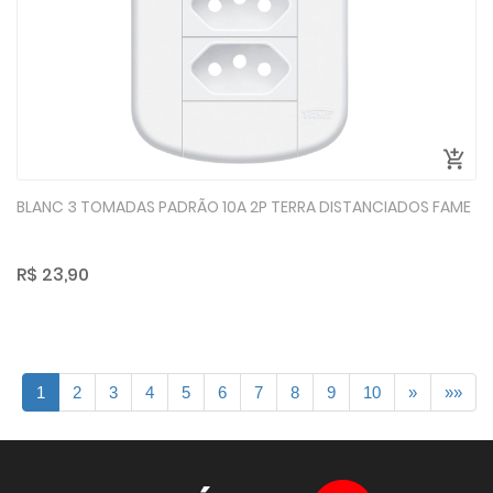
BLANC 3 TOMADAS PADRÃO 10A 2P TERRA DISTANCIADOS FAME
R$ 23,90
1
2
3
4
5
6
7
8
9
10
»
»»